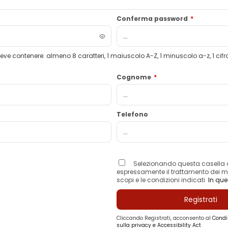
Conferma password
*
e contenere: almeno 8 caratteri, 1 maiuscolo A-Z, 1 minuscolo a-z, 1 cifra
Cognome
*
Telefono
Selezionando questa casella 
espressamente il trattamento dei mie
scopi e le condizioni indicati
In qu
Registrati
Cliccando Registrati, acconsento al
Condi
sulla privacy e Accessibility Act