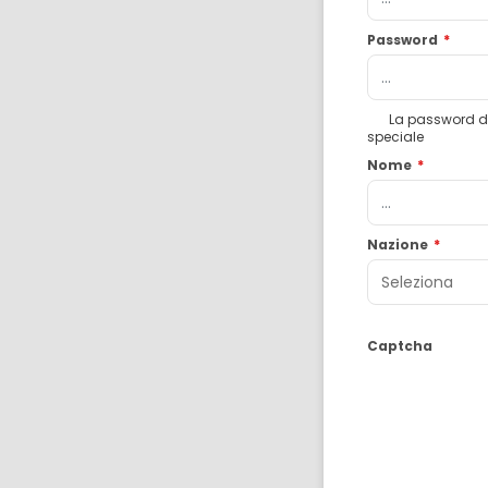
Password
*
La password dev
speciale
Nome
*
Nazione
*
Captcha